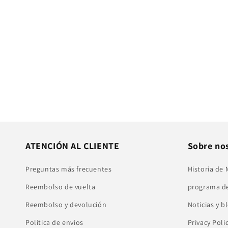
c
i
ó
n
:
ATENCIÓN AL CLIENTE
Sobre no
Preguntas más frecuentes
Historia de
Reembolso de vuelta
programa de
Reembolso y devolución
Noticias y b
Politica de envios
Privacy Poli