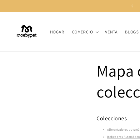
Ir
directamente
al contenido
HOGAR
COMERCIO
VENTA
BLOGS
Mapa d
colec
Colecciones
Alimentadores automá
Bebederos Automático