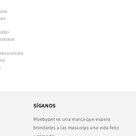
uches
caca
RIORES
renamiento
ades al aire libre
óvil
a
SÍGANOS
Moebypet es una marca que espera
brindarles a las mascotas una vida feliz