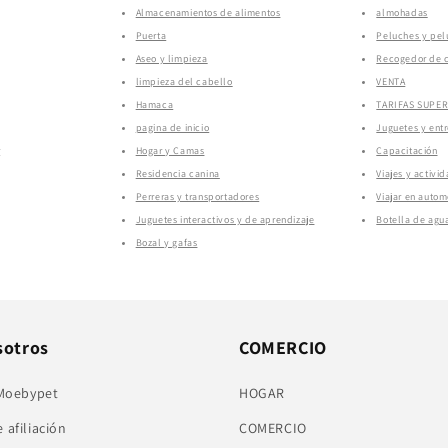
Almacenamientos de alimentos
almohadas
Puerta
Peluches y pel
Aseo y limpieza
Recogedor de 
limpieza del cabello
VENTA
Hamaca
TARIFAS SUPE
pagina de inicio
Juguetes y ent
r
Hogar y Camas
Capacitación
Residencia canina
Viajes y activid
Perreras y transportadores
Viajar en autom
Juguetes interactivos y de aprendizaje
Botella de agu
Bozal y gafas
sotros
COMERCIO
 Moebypet
HOGAR
 afiliación
COMERCIO