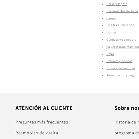
Bolsa y tapete
Herramientas de baño
Camas
LOS MÁS VENDIDOS
Mantas
Cuencos y comedero
juguetes para mastica
Ropa
Collares y correas
Plumas de ejercicio
Alimentación y riego
ATENCIÓN AL CLIENTE
Sobre no
Preguntas más frecuentes
Historia de
Reembolso de vuelta
programa de